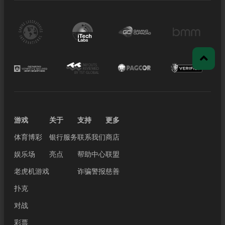
游戏
关于
支持
更多
体育博彩
银行服务
联系我们
商店
娱乐场
亮点
帮助中心
联盟
老虎机游戏
诈骗警报
慈善
扑克
对战
彩票