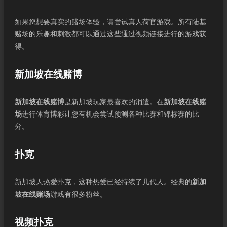
赖。通常，如果您在不合法的网站上赌博，真人娱乐场游
以确保您每次都能充分利用您的游戏体验。
戏是不安全的。但在ECWONSG娱乐场，我们是新加坡
仅仅学习动作和规则不足以理解游戏的机制。除了风险
如果您想要真实的赌场体验，请尝试真人荷官游戏。所有陆基
最值得信赖的真人娱乐场网站，提供SA Gaming代理的
和收益之外，还有更复杂的策略来实现它们。
真人游戏。新加坡真人在线娱乐场游戏通过知识渊博的真
赌场的乐趣和刺激都可以通过这些通过视频链接进行的游戏获
人荷官为玩家提供公平的游戏环境。
如果您想玩SG真人娱乐场游戏，您应该选择您熟悉的
得。
游戏。这样您就可以在任何地方成功玩游戏，而无需担
心立即失败，无论您身在何处。
新加坡在线赌博
新加坡在线赌博
是新加坡玩家最喜欢的消遣。在
新加坡在线赌
场
进行体育博彩让您有机会尝试预测各种比赛和锦标赛的比
分。
扑克
新加坡人热爱扑克，这种热爱已经持续了几代人。经典的
新加
坡在线赌场
游戏有很多粉丝。
视频扑克