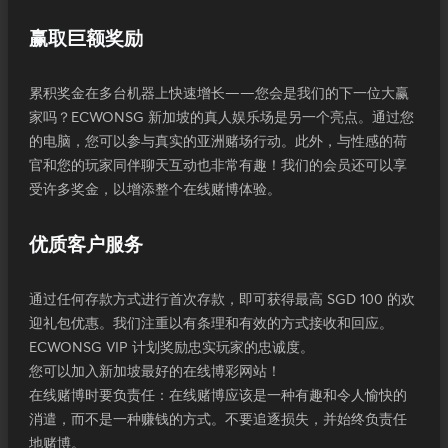
赢取巨额奖励
累积奖金在多台机器上快速增长——您会是我们的下一位大赢
家吗？ECWONSG 新加坡的真人娱乐场是另一个亮点。通过您
的电脑，您可以参与真实的亚洲赌场行动。此外，与性感的荷
官和您的玩家同伴聊天互动也非常有趣！我们的会员还可以享
受许多奖金，以增添整个在线赌博体验。
优质客户服务
通过任何存款方式进行首次存款，即可获得最高 SGD 100 的欢
迎礼包优惠。我们注重以有条理和有效的方式接收和回应。
ECWONSG VIP 计划奖励忠实玩家的忠诚度。
您可以加入新加坡最好的在线博彩网站！
在线赌博时要负责任：在线赌博应该是一种有趣和令人愉快的
消遣，而不是一种赚钱的方式。不要追逐损失，并始终负责任
地赌博。