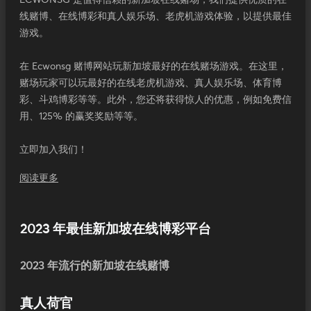
AE Sexy 娱乐场游戏
在新加坡真人娱乐场，您可以玩许多不同的扑克游戏。扑
如果您使用最佳游戏策略，在线SG真人娱乐场游戏更有
线赌博、在线博彩和真人娱乐场、老虎机游戏体验，以提供最佳
克规则对完全的初学者来说可能是一个挑战，因此建议您
AE Sexy 真人赌桌游戏是使用数字技术的第一在线娱乐场
可能获胜。在玩任何游戏之前，了解您的策略很重要，无
游戏。
首先了解每种扑克游戏的玩法及其规则。
游戏。因此，玩家可以在家中舒适地享受新加坡在线真人
论您是扑克爱好者还是轮盘狂热玩家。良好的游戏策略可
娱乐场的刺激。
以帮助您赢得游戏并计划您的下一步行动。最好对某些游
真人百家乐
在 Ecwonsg 赌博网站玩新加坡最好的在线赌场游戏。在这里，
戏应用特定的策略，而不是适用于所有游戏的策略。
Dream Gaming 娱乐场游戏
赌场玩家可以玩最好的在线老虎机游戏、真人娱乐场、体育博
在真人百家乐在线游戏中，从牌靴中发出八张牌。所有百
新加坡在线真人娱乐场：如何开始？
家乐局都可以以平局、庄家或闲家获胜结束。在新加坡真
彩、斗鸡博彩等等。此外，您还将获得惊人的优惠，例如免费信
在Dream Gaming娱乐场游戏中，玩家和荷官实时互
人娱乐场中，玩家必须抽到比荷官更高的牌面点数，且牌
用、125% 的赢奖奖励等等。
动。除了真人荷官在逼真的环境中设置和运行游戏外，后
进入新加坡真人娱乐场首先要访问我们的ECWONSG注
面点数不超过21点。
台还有许多摄像头和传感器跟踪玩家的动作并生成实时结
册页面并填写所需信息。成功创建您的在线娱乐场账户
果。
后，您可以访问SG真人娱乐场游戏大厅。一旦您选择您
立即加入我们！
真人骰宝和真人轮盘有很多相似之处。只需将您的赌注下
希望玩的游戏，您将立即进入实时会话。在您开始下注之
在您想要的结果上即可。如果您的赌注与骰子滚动的结果
Pragmatic Play
前，请务必进行存款并领取您的欢迎奖金，以便您可以体
阅读更多
相符，您就赢了。
验除真人娱乐场之外的游戏，例如老虎机游戏、云顶老虎
在Pragmatic Play玩与在AE Sexy玩类似。玩所有类型的
赢得娱乐场游戏的技巧
机、体育博彩和在线4D投注。祝您好运，玩得开心！
真人娱乐场游戏都需要真钱。在玩真钱真人在线娱乐场游
戏之前，请务必查看我们的ECWONSG优惠页面以获取
了解您的周围环境
2023 年最佳新加坡在线博彩平台
值得信赖的在线娱乐场新加坡
|
在线体育博彩新加坡
|
在
可用奖金，因为我们提供大量惊人的奖金来增加您的奖
线老虎机游戏新加坡
|
新加坡4D开奖结果
|
新加坡在线娱
金。
ECWONSG 对普通娱乐场玩家来说很熟悉。同时，
乐场免费信用额度
2023 年流行的新加坡在线赌博
SGD 真人娱乐场的玩家可以在舒适的家中享受这种乐
SA Gaming
趣。然而，这两种类型的玩家都必须跟上游戏的流程，
尤其是在后一种情况下。
您心中肯定有一个问题，那就是真人娱乐场是否值得信
真人荷官
确保您了解所有关于SG真人娱乐场在线游戏的信息，