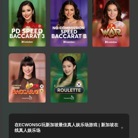
在ECWONSG玩新加坡最佳真人娱乐场游戏 | 新加坡在
线真人娱乐场